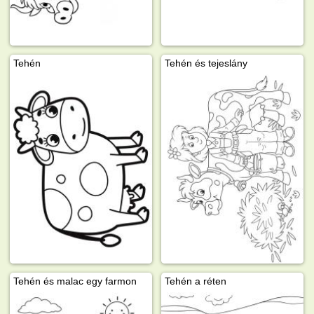
Tehén
Tehén és tejeslány
Tehén és malac egy farmon
Tehén a réten