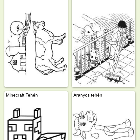
Minecraft Tehén
Aranyos tehén