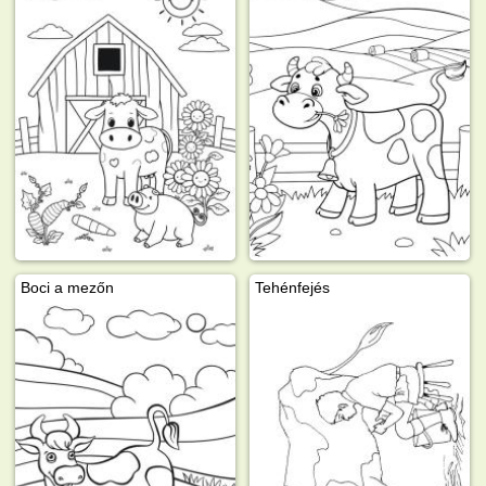
Boci a mezőn
Tehénfejés