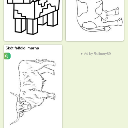
Skót felföldi marha
▼ Ad by Refinery89
Új