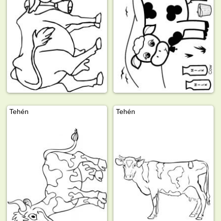
Tehén
Tehén