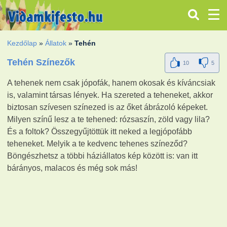
Kezdőlap
»
Állatok
»
Tehén
Tehén Színezők
10
5
A tehenek nem csak jópofák, hanem okosak és kíváncsiak
is, valamint társas lények. Ha szereted a teheneket, akkor
biztosan szívesen színezed is az őket ábrázoló képeket.
Milyen színű lesz a te tehened: rózsaszín, zöld vagy lila?
És a foltok? Összegyűjtöttük itt neked a legjópofább
teheneket. Melyik a te kedvenc tehenes színeződ?
Böngészhetsz a többi háziállatos kép között is: van itt
bárányos, malacos és még sok más!