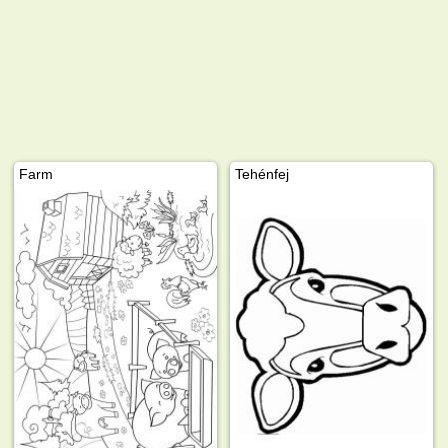
Farm
Tehénfej