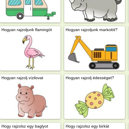
Hogyan rajzoljunk flamingót
Hogyan rajzoljunk markolót?
Hogyan rajzolj vízilovat
Hogyan rajzolj édességet?
Hogy rajzolsz egy baglyot
Hogy rajzolsz egy birkát