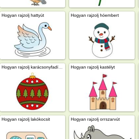
Hogyan rajzolj hattyút
Hogyan rajzolj hóembert
Hogyan rajzolj karácsonyfadíszt?
Hogyan rajzolj kastélyt
Hogyan rajzolj lakókocsit
Hogyan rajzolj orrszarvút