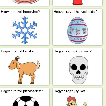
Hogyan rajzolj hópelyhet?
Hogyan rajzolj húsvéti tojást?
Hogyan rajzolj kecskét
Hogyan rajzolj koponyát?
Hogyan rajzolj pizzaszeletet
Hogyan rajzolj tyúkot