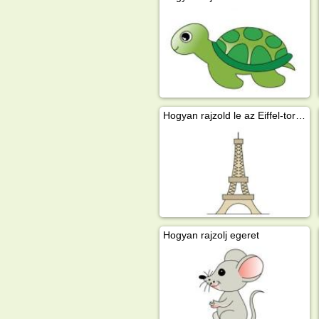
Hogyan rajzold le az Eiffel-tornyot
Hogyan rajzolj egeret