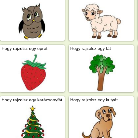
Hogy rajzolsz egy epret
Hogy rajzolsz egy fát
Hogy rajzolsz egy karácsonyfát
Hogy rajzolsz egy kutyát