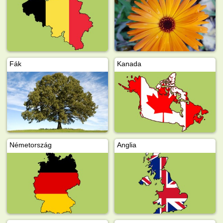
Fák
Kanada
Németország
Anglia