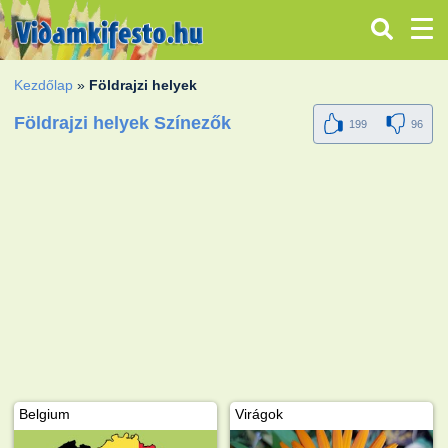
Kezdőlap
»
Földrajzi helyek
Földrajzi helyek Színezők
199
96
Belgium
Virágok