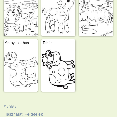
Aranyos tehén
Tehén
Szülők
Használati Feltételek