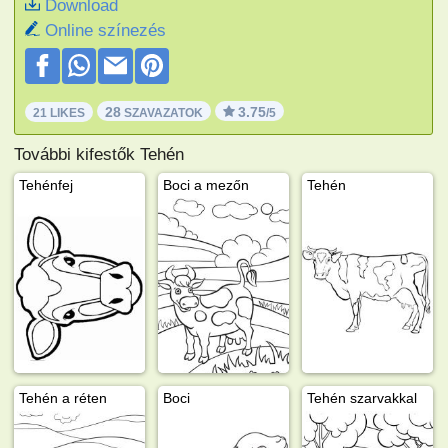
Download
Online színezés
28
3.75
21 LIKES
SZAVAZATOK
/5
További kifestők Tehén
Tehénfej
Boci a mezőn
Tehén
Tehén a réten
Boci
Tehén szarvakkal