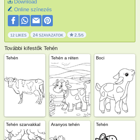
Download
Online színezés
24
2.5
12 LIKES
SZAVAZATOK
/5
További kifestők Tehén
Tehén
Tehén a réten
Boci
Tehén szarvakkal
Aranyos tehén
Tehén