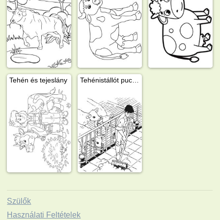
Tehén és tejeslány
Tehénistállót pucoló gazda
Szülők
Használati Feltételek