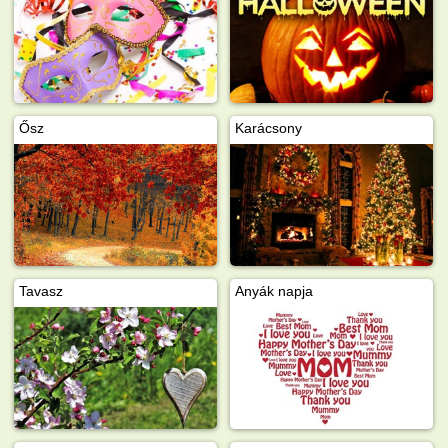
Ősz
Karácsony
Tavasz
Anyák napja