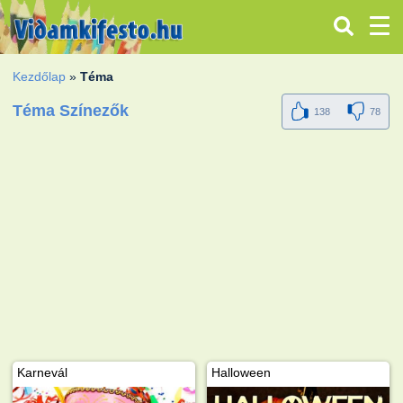
Kezdőlap
»
Téma
Téma Színezők
138
78
Karnevál
Halloween