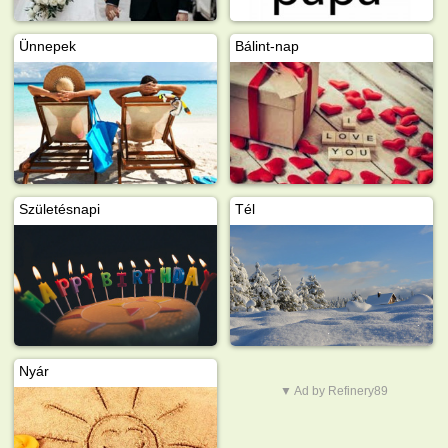
Ünnepek
Bálint-nap
Születésnapi
Tél
Nyár
▼ Ad by Refinery89