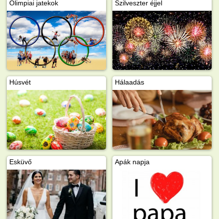
Olimpiai jatekok
Szilveszter éjjel
Húsvét
Hálaadás
Esküvő
Apák napja