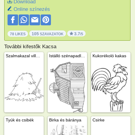
Download
Online színezés
105
3.7
78 LIKES
SZAVAZATOK
/5
További kifestők Kacsa
Szalmakazal villával
Istálló szénapadlással
Kukorékoló kakas
Tyúk és csibék
Birka és báránya
Csirke