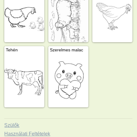
Tehén
Szerelmes malac
Szülők
Használati Feltételek