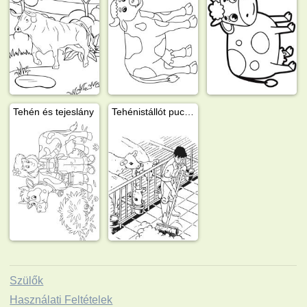
Tehén és tejeslány
Tehénistállót pucoló gazda
Szülők
Használati Feltételek