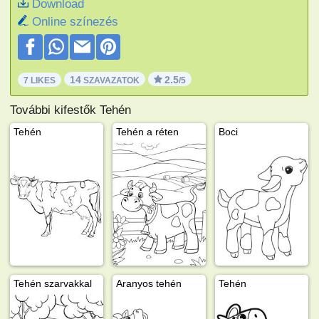
Download
Online színezés
14
2.5
7 LIKES
SZAVAZATOK
/5
További kifestők Tehén
Tehén
Tehén a réten
Boci
Tehén szarvakkal
Aranyos tehén
Tehén