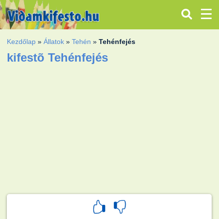
Kezdőlap
»
Állatok
»
Tehén
»
Tehénfejés
kifestõ Tehénfejés