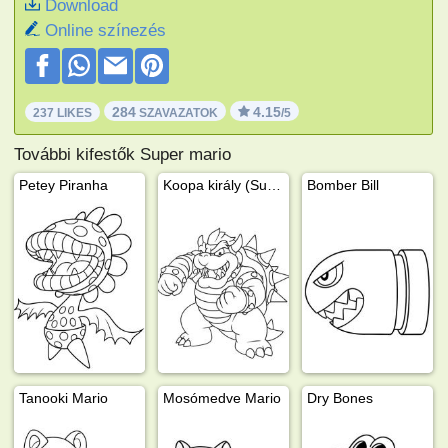
Download
Online színezés
284
4.15
237 LIKES
SZAVAZATOK
/5
További kifestők Super mario
Petey Piranha
Koopa király (Super Mario)
Bomber Bill
Tanooki Mario
Mosómedve Mario
Dry Bones