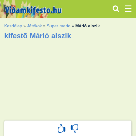
Kezdőlap
»
Játékok
»
Super mario
»
Márió alszik
kifestõ Márió alszik