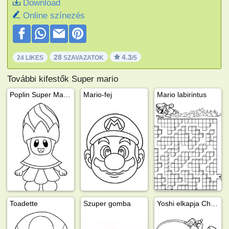
Download
Online színezés
28
4.3
24 LIKES
SZAVAZATOK
/5
További kifestők Super mario
Poplin Super Mario Wonder
Mario-fej
Mario labirintus
Toadette
Szuper gomba
Yoshi elkapja Cheep Cheepet