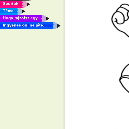
Sportok
Téma
Hogy rajzolsz egy
Ingyenes online játékok