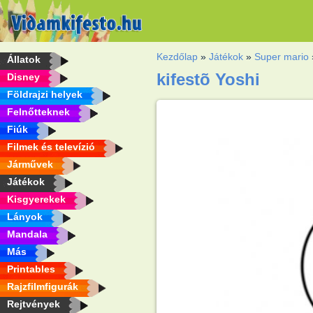
Kezdőlap
»
Játékok
»
Super mario
Állatok
kifestõ Yoshi
Disney
Földrajzi helyek
Felnőtteknek
Fiúk
Filmek és televízió
Járművek
Játékok
Kisgyerekek
Lányok
Mandala
Más
Printables
Rajzfilmfigurák
Rejtvények