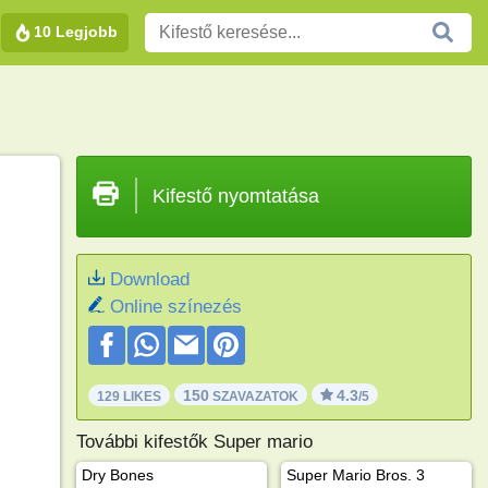
10 Legjobb
Kifestő nyomtatása
Download
Online színezés
150
4.3
129 LIKES
SZAVAZATOK
/5
További kifestők Super mario
Dry Bones
Super Mario Bros. 3