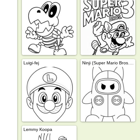
Luigi-fej
Ninji (Super Mario Bros. 2)
Lemmy Koopa