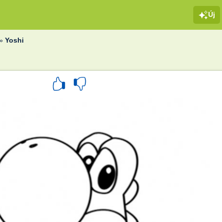
Új
»
Yoshi