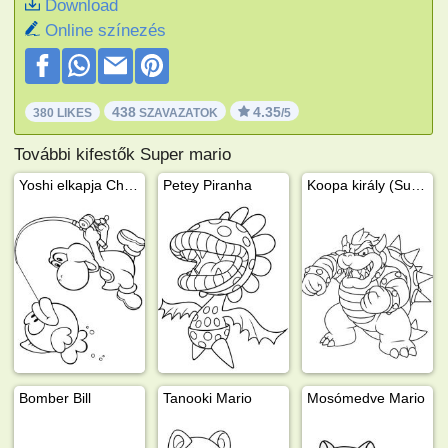
Download
Online színezés
438
4.35
380 LIKES
SZAVAZATOK
/5
További kifestők Super mario
Yoshi elkapja Cheep Cheepet
Petey Piranha
Koopa király (Super Mario)
Bomber Bill
Tanooki Mario
Mosómedve Mario