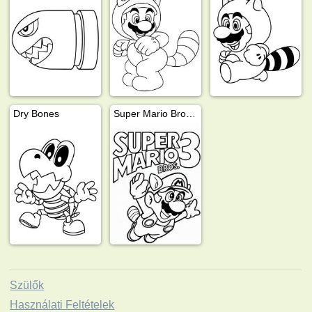
Dry Bones
Super Mario Bros. 3
Szülők
Használati Feltételek