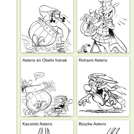
Asterix és Obelix futnak
Rohanó Asterix
Kacsintó Asterix
Büszke Asterix