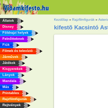
Kezdőlap
»
Rajzfilmfigurák
»
Asteri
Állatok
kifestõ Kacsintó As
Disney
Földrajzi helyek
Felnőtteknek
Fiúk
Filmek és televízió
Járművek
Játékok
Kisgyerekek
Lányok
Mandala
Más
Printables
Rajzfilmfigurák
Rejtvények