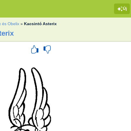
Új
x és Obelix
»
Kacsintó Asterix
terix