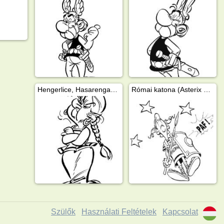
Hengerlice, Hasarengazfix felesége
Római katona (Asterix és Obelix)
Szülők
Használati Feltételek
Kapcsolat