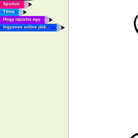
Sportok
Téma
Hogy rajzolsz egy
Ingyenes online játékok