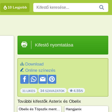
10 Legjobb
Kifestő nyomtatása
Download
Online színezés
34
4.55
31 LIKES
SZAVAZATOK
/5
További kifestők Asterix és Obelix
Obelix és Töpszlix mentik az életüket
Hangjanix