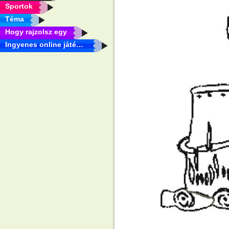
Sportok
Téma
Hogy rajzolsz egy
Ingyenes online játékok