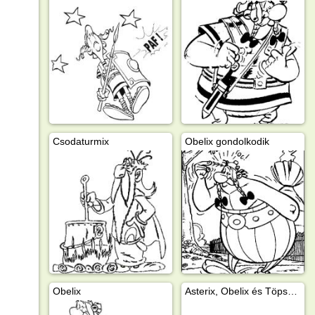
Csodaturmix
Obelix gondolkodik
Obelix
Asterix, Obelix és Töpszlix