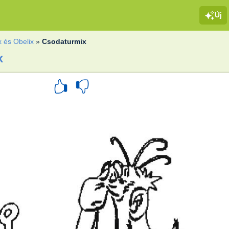
Új
x és Obelix
»
Csodaturmix
x