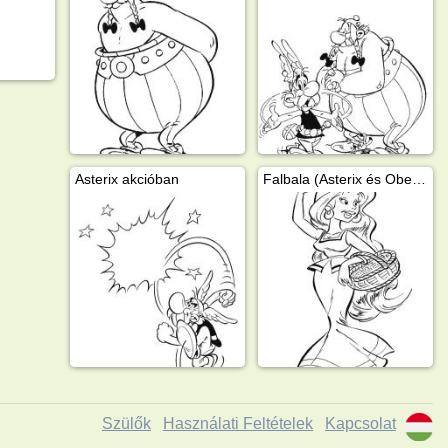
Asterix akcióban
Falbala (Asterix és Obelix)
Szülők
Használati Feltételek
Kapcsolat