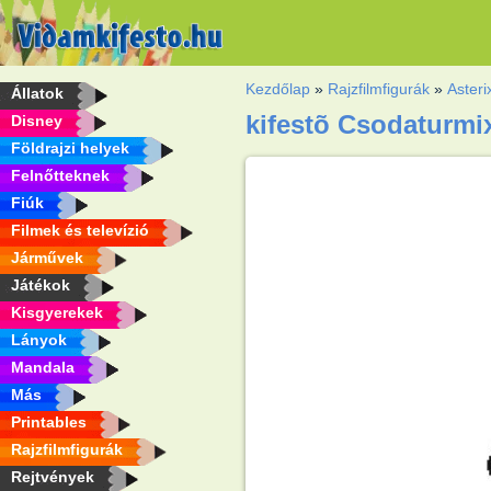
Kezdőlap
»
Rajzfilmfigurák
»
Asteri
Állatok
kifestõ Csodaturmi
Disney
Földrajzi helyek
Felnőtteknek
Fiúk
Filmek és televízió
Járművek
Játékok
Kisgyerekek
Lányok
Mandala
Más
Printables
Rajzfilmfigurák
Rejtvények