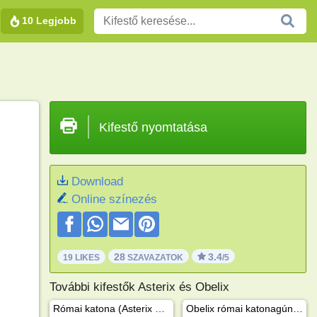
10 Legjobb
Kifestő nyomtatása
Download
Online színezés
28
3.4
19 LIKES
SZAVAZATOK
/5
További kifestők Asterix és Obelix
Római katona (Asterix és Obelix)
Obelix római katonagúnyában