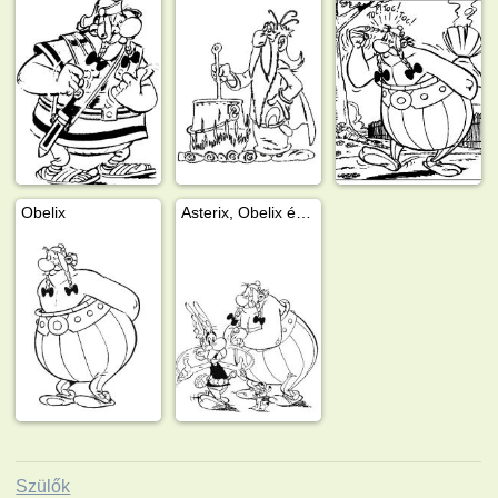
Obelix
Asterix, Obelix és Töpszlix
Szülők