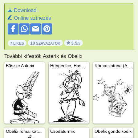
Download
Online színezés
10
3.5
7 LIKES
SZAVAZATOK
/5
További kifestők Asterix és Obelix
Büszke Asterix
Hengerlice, Hasarengazfix felesége
Római katona (Asterix és Obelix)
Obelix római katonagúnyában
Csodaturmix
Obelix gondolkodik