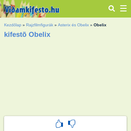
Kezdőlap
»
Rajzfilmfigurák
»
Asterix és Obelix
»
Obelix
kifestõ Obelix