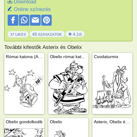
Download
Online színezés
45
4.1
37 LIKES
SZAVAZATOK
/5
További kifestők Asterix és Obelix
Római katona (Asterix és Obelix)
Obelix római katonagúnyában
Csodaturmix
Obelix gondolkodik
Obelix
Asterix, Obelix és Töpszlix