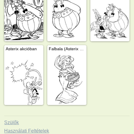
Asterix akcióban
Falbala (Asterix és Obelix)
Szülők
Használati Feltételek