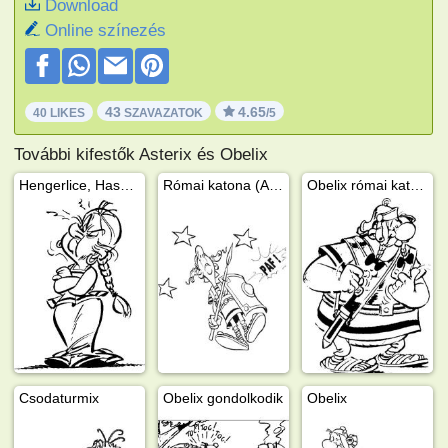
Download
Online színezés
43
4.65
40 LIKES
SZAVAZATOK
/5
További kifestők Asterix és Obelix
Hengerlice, Hasarengazfix felesége
Római katona (Asterix és Obelix)
Obelix római katonagúnyában
Csodaturmix
Obelix gondolkodik
Obelix