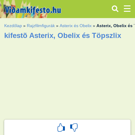
Kezdőlap
»
Rajzfilmfigurák
»
Asterix és Obelix
»
Asterix, Obelix és
kifestõ Asterix, Obelix és Töpszlix