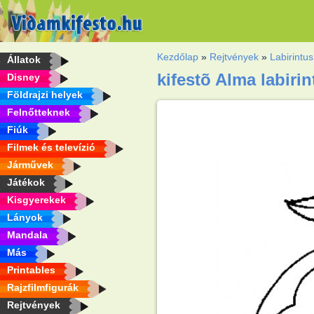
Kezdőlap
»
Rejtvények
»
Labirintus
Állatok
kifestõ Alma labirin
Disney
Földrajzi helyek
Felnőtteknek
Fiúk
Filmek és televízió
Járművek
Játékok
Kisgyerekek
Lányok
Mandala
Más
Printables
Rajzfilmfigurák
Rejtvények