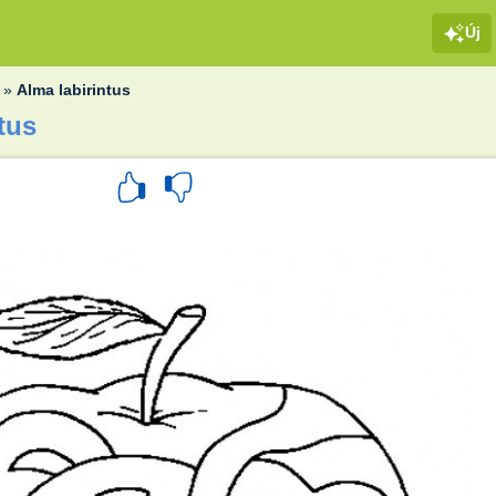
Új
»
Alma labirintus
tus