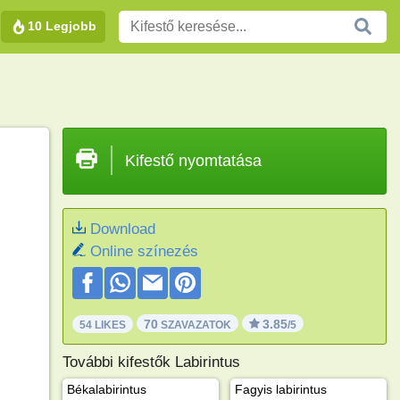
10 Legjobb
Kifestő nyomtatása
Download
Online színezés
70
3.85
54 LIKES
SZAVAZATOK
/5
További kifestők Labirintus
Békalabirintus
Fagyis labirintus