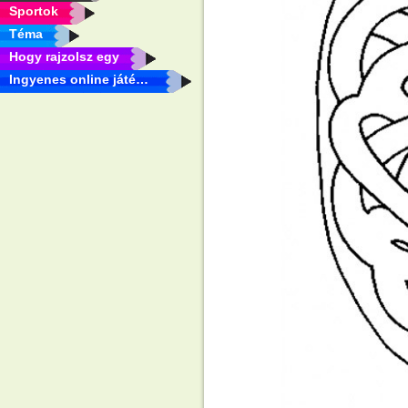
Sportok
Téma
Hogy rajzolsz egy
Ingyenes online játékok