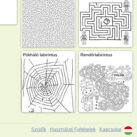
Pókháló labirintus
Rendőrlabirintus
Szülők
Használati Feltételek
Kapcsolat