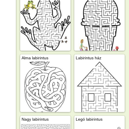
Alma labirintus
Labirintus ház
Nagy labirintus
Legó labirintus