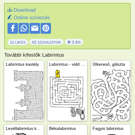
Download
Online színezés
42
3.8
32 LIKES
SZAVAZATOK
/5
További kifestők Labirintus
Labirintus kastély
Labirintus - vidd az egeret a sajtjához
Útkereső, giliszta
Levéllabirintus katicabogárral
Békalabirintus
Fagyis labirintus