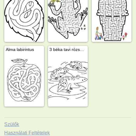
Alma labirintus
3 béka tavi rózsa levelén
Szülők
Használati Feltételek