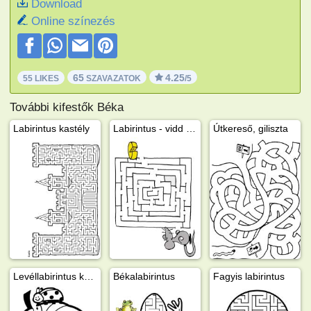
Download
Online színezés
65
4.25
55 LIKES
SZAVAZATOK
/5
További kifestők Béka
Labirintus kastély
Labirintus - vidd az egeret a sajtjához
Útkereső, giliszta
Levéllabirintus katicabogárral
Békalabirintus
Fagyis labirintus