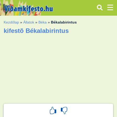
Kezdőlap
»
Állatok
»
Béka
»
Békalabirintus
kifestõ Békalabirintus