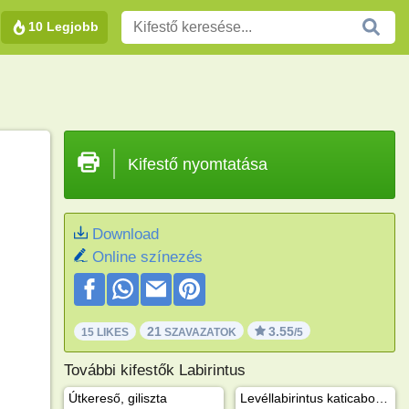
10 Legjobb
Kifestő nyomtatása
Download
Online színezés
21
3.55
15 LIKES
SZAVAZATOK
/5
További kifestők Labirintus
Útkereső, giliszta
Levéllabirintus katicabogárral