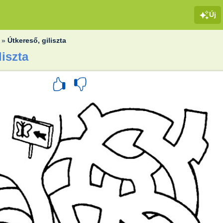
Új
»
Útkereső, giliszta
liszta