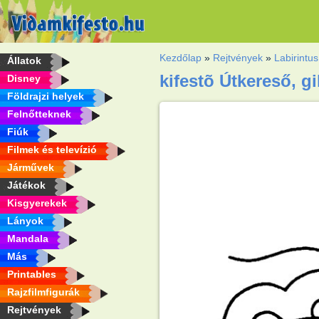
Kezdőlap
»
Rejtvények
»
Labirintus
Állatok
kifestõ Útkereső, gi
Disney
Földrajzi helyek
Felnőtteknek
Fiúk
Filmek és televízió
Járművek
Játékok
Kisgyerekek
Lányok
Mandala
Más
Printables
Rajzfilmfigurák
Rejtvények