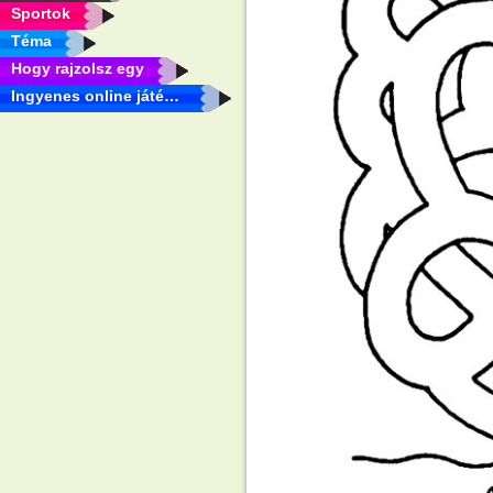
Sportok
Téma
Hogy rajzolsz egy
Ingyenes online játékok