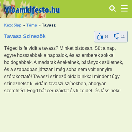
Kezdőlap
»
Téma
»
Tavasz
Tavasz Színezők
16
11
Téged is felvidít a tavasz? Minket biztosan. Süt a nap,
egyre hosszabbak a nappalok, és az emberek sokkal
boldogabbak. A madarak énekelnek, bárányok születnek,
és a szabadban játszani még soha nem volt ennyire
szórakoztató! Tavaszi színező oldalainkkal mindent úgy
színezhetsz ki vidám tavaszi színekben, ahogyan
szeretnéd. Fogd hát ceruzáidat és filceidet, és láss neki!