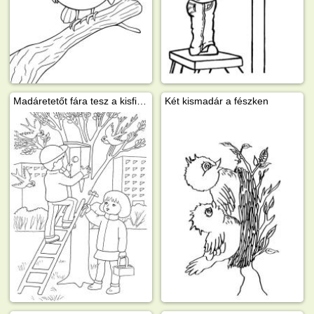
Madáretetőt fára tesz a kisfiú és a kislány
Két kismadár a fészken