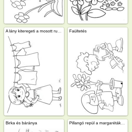
A lány kiteregeti a mosott ruhákat
Faültetés
Birka és báránya
Pillangó repül a margaréták felett