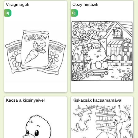
Virágmagok
Cozy hintázik
Új
Új
Kacsa a kicsinyeivel
Kiskacsák kacsamamával