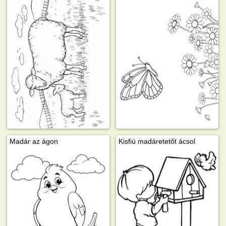
Madár az ágon
Kisfiú madáretetőt ácsol