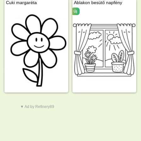
Cuki margaréta
Ablakon besütő napfény
Új
▼ Ad by Refinery89