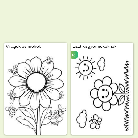
Virágok és méhek
Liszt kisgyermekeknek
Új