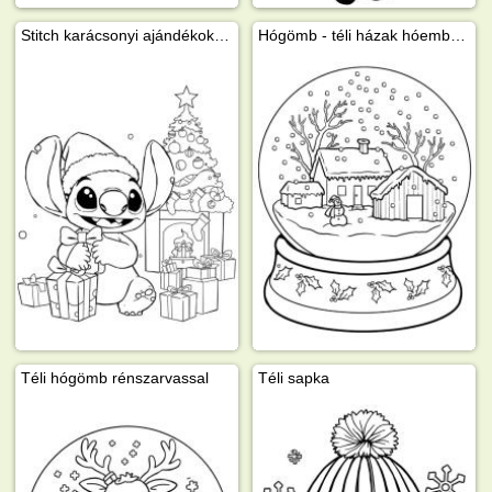
Stitch karácsonyi ajándékokkal
Hógömb - téli házak hóemberrel
Téli hógömb rénszarvassal
Téli sapka