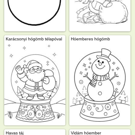
Karácsonyi hógömb télapóval
Hóemberes hógömb
Havas táj
Vidám hóember