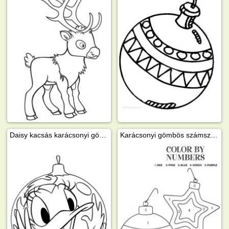
Daisy kacsás karácsonyi gömb
Karácsonyi gömbös számszínező