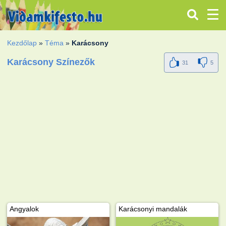
Kezdőlap
»
Téma
»
Karácsony
Karácsony Színezők
31
5
Angyalok
Karácsonyi mandalák