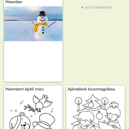
Hóember
▼ Ad by Refinery89
Hóembert építő maci
Ajándékok kicsomagolása