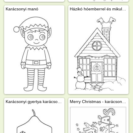
Karácsonyi manó
Házikó hóemberrel és mikuláslábbal
Karácsonyi gyertya karácsonyfával
Merry Christmas - karácsonyi üdvözlőlap