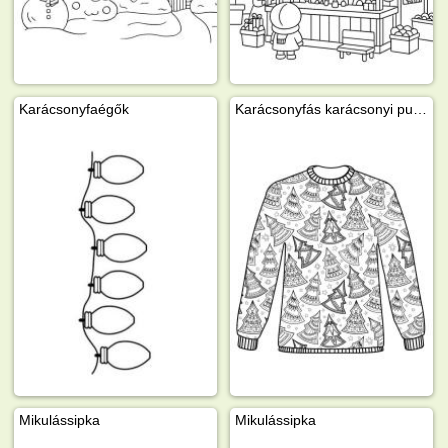
Karácsonyfaégők
Karácsonyfás karácsonyi pullóver
Mikulássipka
Mikulássipka