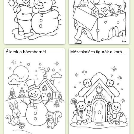
Állatok a hóembernél
Mézeskalács figurák a karácsonyi háznál