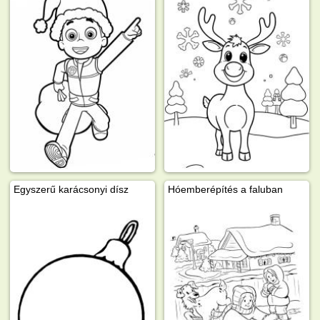
Egyszerű karácsonyi dísz
Hóemberépítés a faluban