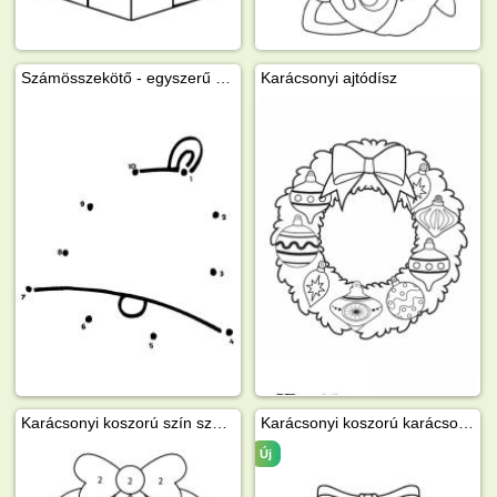
Számösszekötő - egyszerű harang
Karácsonyi ajtódísz
Karácsonyi koszorú szín szám szerint
Karácsonyi koszorú karácsonyi harangokkal
Új