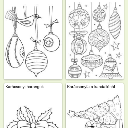
Karácsonyi harangok
Karácsonyfa a kandallónál