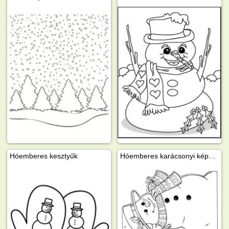
Hóemberes kesztyűk
Hóemberes karácsonyi képeslap