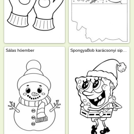
Sálas hóember
SpongyaBob karácsonyi sipkában