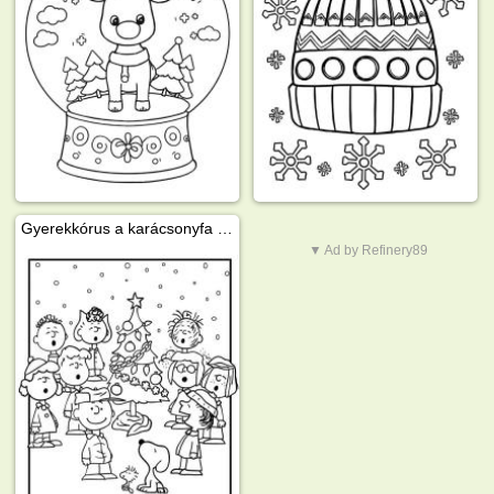
Gyerekkórus a karácsonyfa körül
▼ Ad by Refinery89