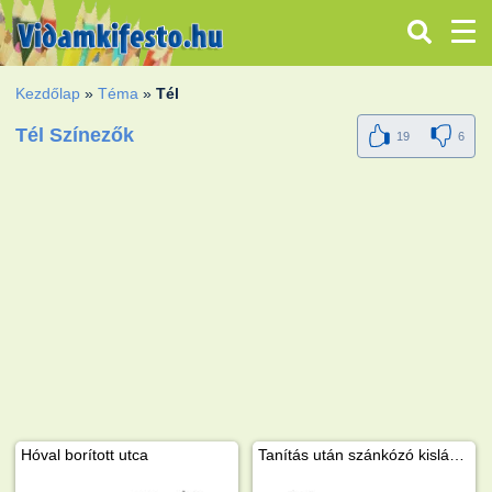
Kezdőlap
»
Téma
»
Tél
Tél Színezők
19
6
Hóval borított utca
Tanítás után szánkózó kislányok