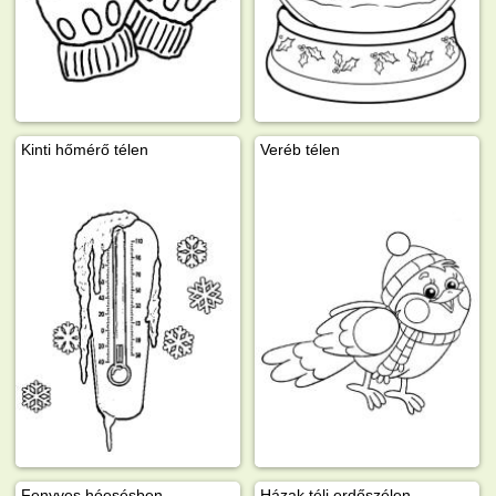
Kinti hőmérő télen
Veréb télen
Fenyves hóesésben
Házak téli erdőszélen