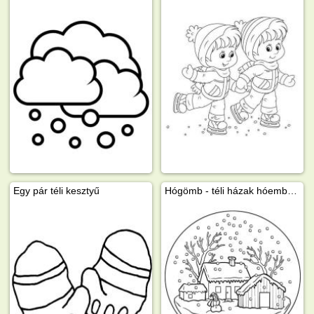
Egy pár téli kesztyű
Hógömb - téli házak hóemberrel