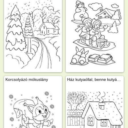
Korcsolyázó mókuslány
Ház kutyaóllal, benne kutyával a hóesésben