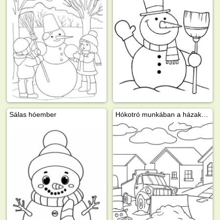
Sálas hóember
Hókotró munkában a házak között