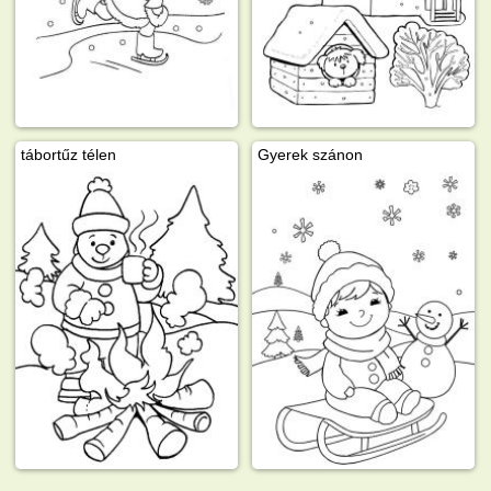
tábortűz télen
Gyerek szánon