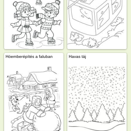
Hóemberépítés a faluban
Havas táj