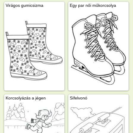
Virágos gumicsizma
Egy par női műkorcsolya
Korcsolyázás a jégen
Sífelvonó