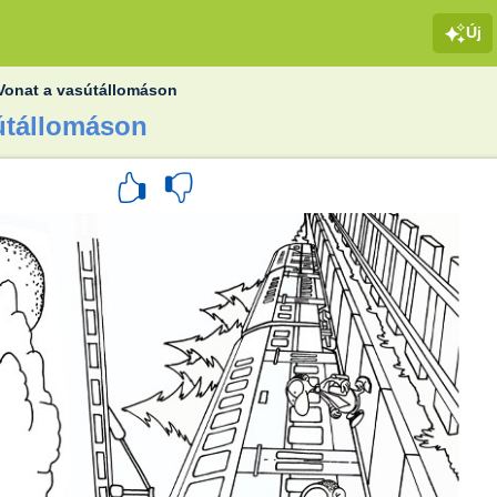
Új
Vonat a vasútállomáson
sútállomáson