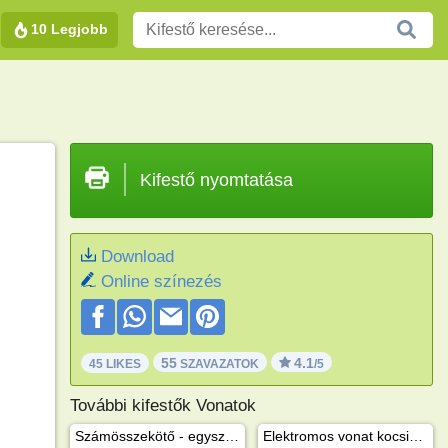
10 Legjobb
Kifestő nyomtatása
Download
Online színezés
55
4.1
45 LIKES
SZAVAZATOK
/5
További kifestők Vonatok
Számösszekötő - egyszerű mozdony
Elektromos vonat kocsikkal