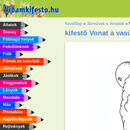
Kezdőlap
»
Járművek
»
Vonatok
»
Állatok
kifestõ Vonat a va
Disney
Földrajzi helyek
Felnőtteknek
Fiúk
Filmek és televízió
Járművek
Játékok
Kisgyerekek
Lányok
Mandala
Más
Printables
Rajzfilmfigurák
Rejtvények