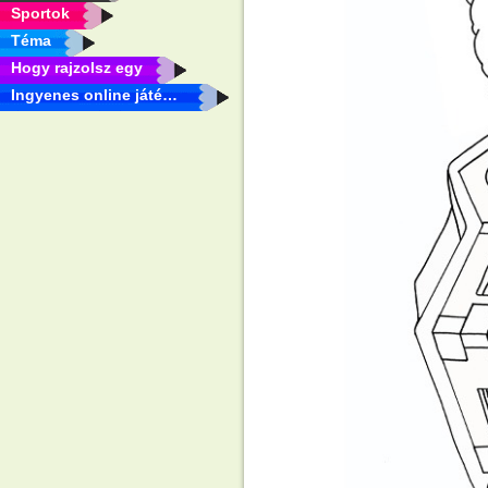
Sportok
Téma
Hogy rajzolsz egy
Ingyenes online játékok