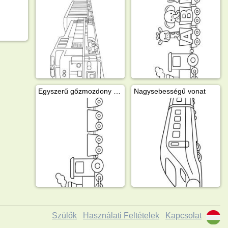
Egyszerű gőzmozdony vagonokkal
Nagysebességű vonat
Szülők
Használati Feltételek
Kapcsolat