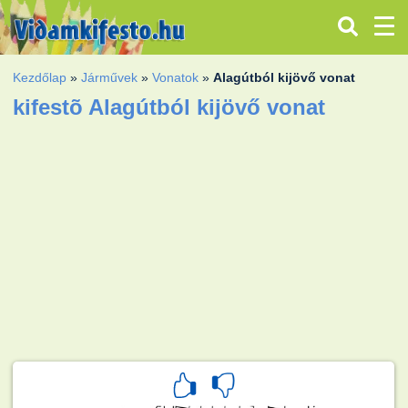
Kezdőlap
»
Járművek
»
Vonatok
»
Alagútból kijövő vonat
kifestõ Alagútból kijövő vonat