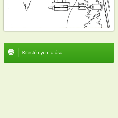
Kifestő nyomtatása