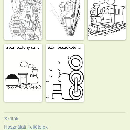
Gőzmozdony szeneskocsival
Számösszekötő - egyszerű mozdony
Szülők
Használati Feltételek