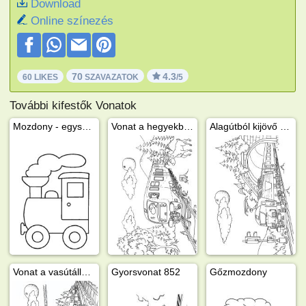
Download
Online színezés
70
4.3
60 LIKES
SZAVAZATOK
/5
További kifestők Vonatok
Mozdony - egyszerű
Vonat a hegyekben
Alagútból kijövő vonat
Vonat a vasútállomáson
Gyorsvonat 852
Gőzmozdony