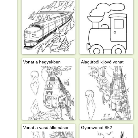
Vonat a hegyekben
Alagútból kijövő vonat
Vonat a vasútállomáson
Gyorsvonat 852