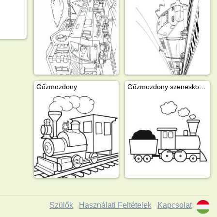
Gőzmozdony
Gőzmozdony szeneskocsival
Szülők
Használati Feltételek
Kapcsolat