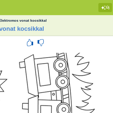
Új
Elektromos vonat kocsikkal
vonat kocsikkal