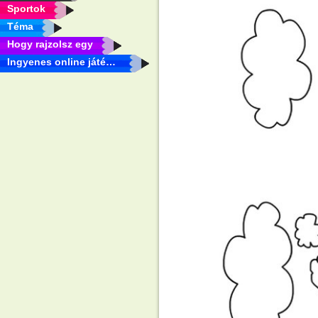
Sportok
Téma
Hogy rajzolsz egy
Ingyenes online játékok