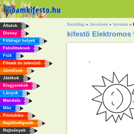
Kezdőlap
»
Járművek
»
Vonatok
»
Állatok
kifestõ Elektromos 
Disney
Földrajzi helyek
Felnőtteknek
Fiúk
Filmek és televízió
Járművek
Játékok
Kisgyerekek
Lányok
Mandala
Más
Printables
Rajzfilmfigurák
Rejtvények