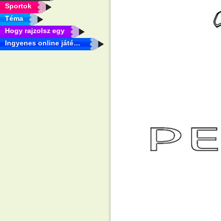
Sportok
Téma
Hogy rajzolsz egy
Ingyenes online játékok