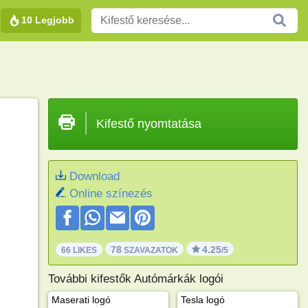
10 Legjobb
Kifestő nyomtatása
Download
Online színezés
78
4.25
66 LIKES
SZAVAZATOK
/5
További kifestők Autómárkák logói
Maserati logó
Tesla logó