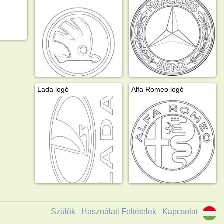
Lada logó
Alfa Romeo logó
Szülők
Használati Feltételek
Kapcsolat