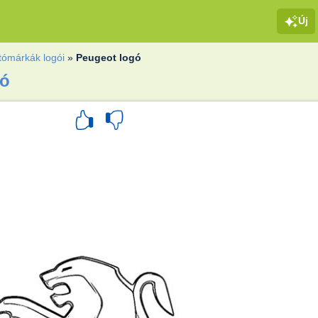
Új
tómárkák logói
»
Peugeot logó
gó