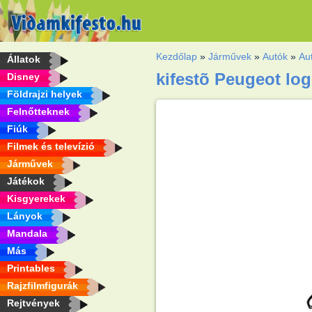
Kezdőlap
»
Járművek
»
Autók
»
Au
Állatok
kifestõ Peugeot lo
Disney
Földrajzi helyek
Felnőtteknek
Fiúk
Filmek és televízió
Járművek
Játékok
Kisgyerekek
Lányok
Mandala
Más
Printables
Rajzfilmfigurák
Rejtvények