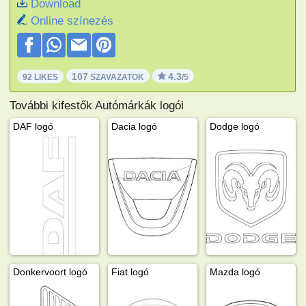
Download
Online színezés
107
4.3
92 LIKES
SZAVAZATOK
/5
További kifestők Autómárkák logói
DAF logó
Dacia logó
Dodge logó
Donkervoort logó
Fiat logó
Mazda logó