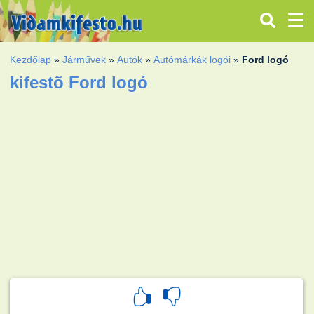
Kezdőlap
»
Járművek
»
Autók
»
Autómárkák logói
»
Ford logó
kifestõ Ford logó