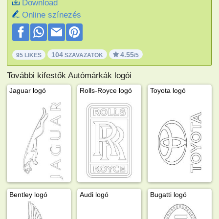
Download
Online színezés
104
4.55
95 LIKES
SZAVAZATOK
/5
További kifestők Autómárkák logói
Jaguar logó
Rolls-Royce logó
Toyota logó
Bentley logó
Audi logó
Bugatti logó