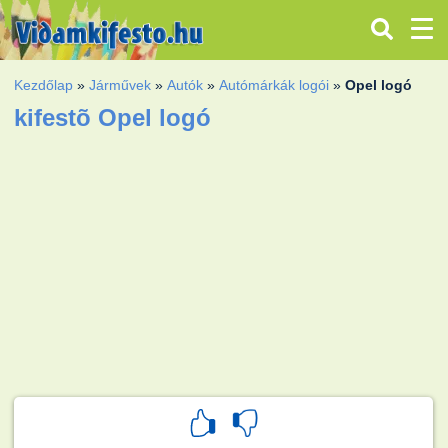
Kezdőlap
»
Járművek
»
Autók
»
Autómárkák logói
»
Opel logó
kifestõ Opel logó