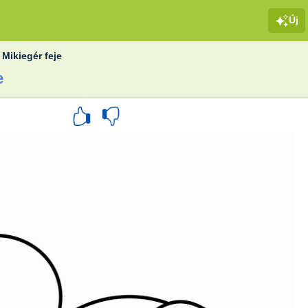
Új
»
Mikiegér feje
e