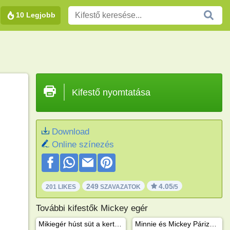
10 Legjobb
Kifestő nyomtatása
Download
Online színezés
249
4.05
201 LIKES
SZAVAZATOK
/5
További kifestők Mickey egér
Mikiegér húst süt a kertben
Minnie és Mickey Párizsban