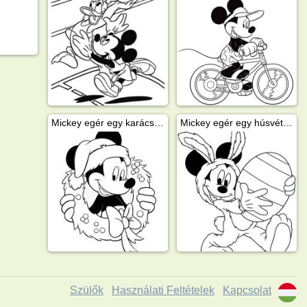
Mickey egér egy karácsonyi koszorúban
Mickey egér egy húsvéti tojással
Szülők
Használati Feltételek
Kapcsolat