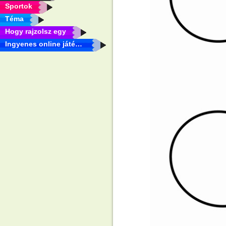
Sportok
Téma
Hogy rajzolsz egy
Ingyenes online játékok