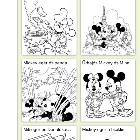
Mickey egér és panda
Űrhajós Mickey és Minnie Egér
Mikiegér és Donaldkacsa kosarazik
Mickey egér a biciklin