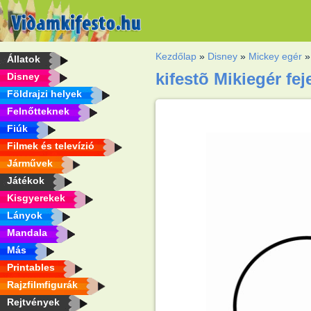
Kezdőlap
»
Disney
»
Mickey egér
Állatok
kifestõ Mikiegér fej
Disney
Földrajzi helyek
Felnőtteknek
Fiúk
Filmek és televízió
Járművek
Játékok
Kisgyerekek
Lányok
Mandala
Más
Printables
Rajzfilmfigurák
Rejtvények