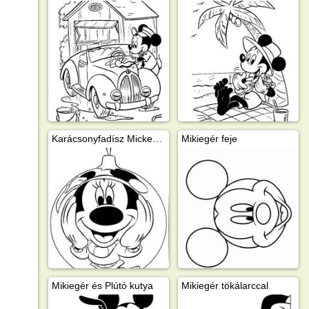
Karácsonyfadísz Mickey egér
Mikiegér feje
Mikiegér és Plútó kutya
Mikiegér tökálarccal