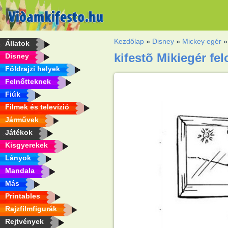
Kezdőlap
»
Disney
»
Mickey egér
Állatok
kifestõ Mikiegér fe
Disney
Földrajzi helyek
Felnőtteknek
Fiúk
Filmek és televízió
Járművek
Játékok
Kisgyerekek
Lányok
Mandala
Más
Printables
Rajzfilmfigurák
Rejtvények