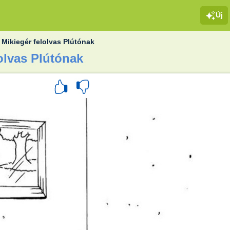
Új
»
Mikiegér felolvas Plútónak
lolvas Plútónak