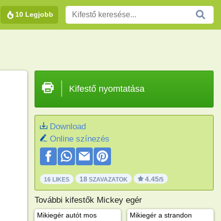
10 Legjobb
Kifestő nyomtatása
Download
Online színezés
18
4.45
16 LIKES
SZAVAZATOK
/5
További kifestők Mickey egér
Mikiegér autót mos
Mikiegér a strandon