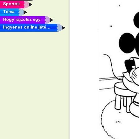
Sportok
Téma
Hogy rajzolsz egy
Ingyenes online játékok