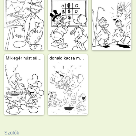
Mikiegér húst süt a kertben
donald kacsa mérges tiki, niki és vikire
Szülők