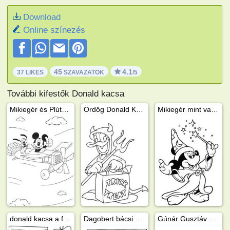
Download
Online színezés
45
4.1
37 LIKES
SZAVAZATOK
/5
További kifestők Donald kacsa
Mikiegér és Plútó a sportrepülőben
Ördög Donald Kacsa
Mikiegér mint varázsló
donald kacsa a festő
Dagobert bácsi és Donaldkacsa kör-x-et játszik
Gúnár Gusztáv és Donald Kacsa