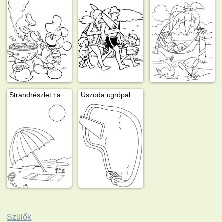
Strandrészlet napernyővel
Uszoda ugrópalánkkal - egyszerű
Szülők