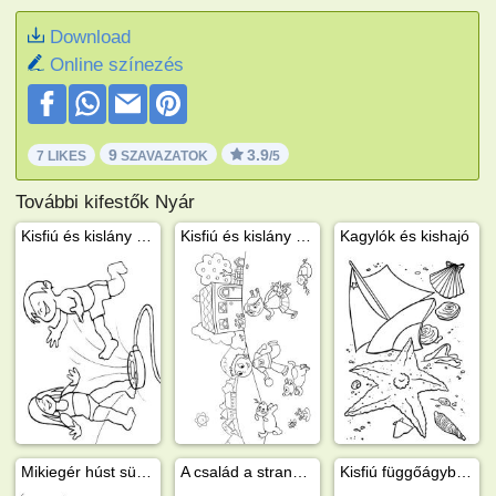
Download
Online színezés
9
3.9
7 LIKES
SZAVAZATOK
/5
További kifestők Nyár
Kisfiú és kislány játszanak öntözés közben
Kisfiú és kislány játszik a kertben
Kagylók és kishajó
Mikiegér húst süt a kertben
A család a strandra megy
Kisfiú függőágyban