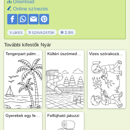
Download
Online színezés
9
2.8
5 LIKES
SZAVAZATOK
/5
További kifestők Nyár
Tengerpart pálmafákkal
Kültéri úszómedence csúszdával
Vizes szórakozás a kertben
Gyerekek egy felfújható medencében
Felfújható jakuzzi