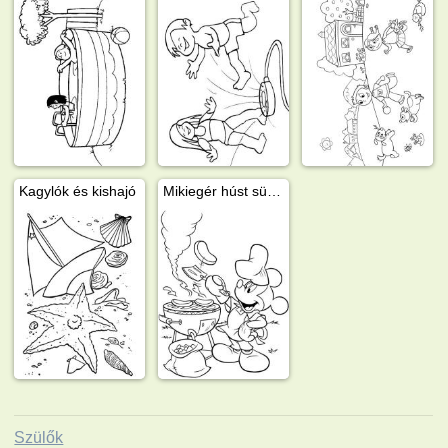
Kagylók és kishajó
Mikiegér húst süt a kertben
Szülők