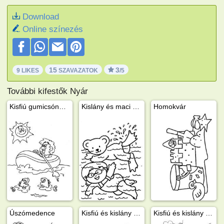
Download
Online színezés
15
3
9 LIKES
SZAVAZATOK
/5
További kifestők Nyár
Kisfiú gumicsónakban a vízen
Kislány és maci úszik a tengerben
Homokvár
Úszómedence
Kisfiú és kislány játszanak öntözés közben
Kisfiú és kislány játszik a kertben