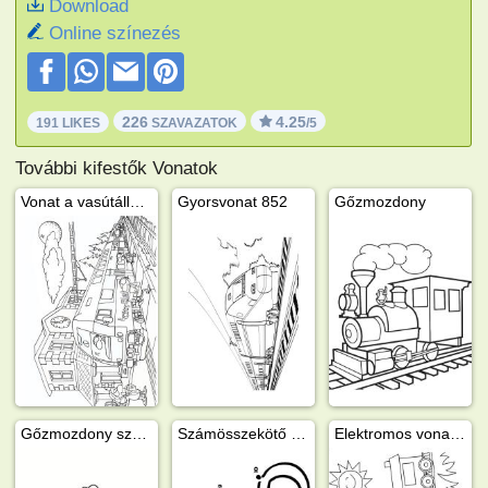
Download
Online színezés
226
4.25
191 LIKES
SZAVAZATOK
/5
További kifestők Vonatok
Vonat a vasútállomáson
Gyorsvonat 852
Gőzmozdony
Gőzmozdony szeneskocsival
Számösszekötő - egyszerű mozdony
Elektromos vonat kocsikkal