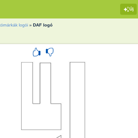
Új
tómárkák logói
»
DAF logó