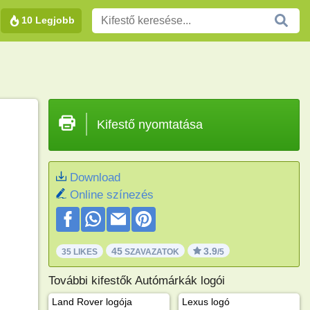
10 Legjobb
Kifestő nyomtatása
Download
Online színezés
45
3.9
35 LIKES
SZAVAZATOK
/5
További kifestők Autómárkák logói
Land Rover logója
Lexus logó