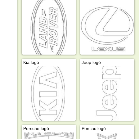
Kia logó
Jeep logó
Porsche logó
Pontiac logó