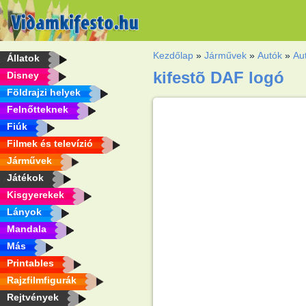
Kezdőlap
»
Járművek
»
Autók
»
Au
Állatok
kifestõ DAF logó
Disney
Földrajzi helyek
Felnőtteknek
Fiúk
Filmek és televízió
Járművek
Játékok
Kisgyerekek
Lányok
Mandala
Más
Printables
Rajzfilmfigurák
Rejtvények