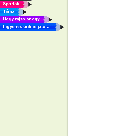
Sportok
Téma
Hogy rajzolsz egy
Ingyenes online játékok