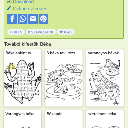
Download
Online színezés
8
4.4
7 LIKES
SZAVAZATOK
/5
További kifestők Béka
Békalabirintus
3 béka tavi rózsa levelén
Varangyos békák
Varangyos béka
Békapár
szerelmes béka