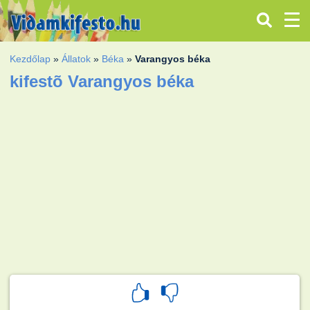
Kezdőlap
»
Állatok
»
Béka
»
Varangyos béka
kifestõ Varangyos béka