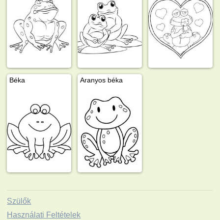
Béka
Aranyos béka
Szülők
Használati Feltételek