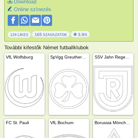
Download
Online színezés
165
3.9
129 LIKES
SZAVAZATOK
/5
További kifestők Német futballklubok
VfL Wolfsburg
SpVgg Greuther Fürth
SSV Jahn Regensburg
FC St. Pauli
VfL Bochum
Borussia Mönchengladbach