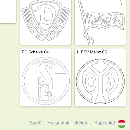
FC Schalke 04
1. FSV Mainz 05
Szülők
Használati Feltételek
Kapcsolat