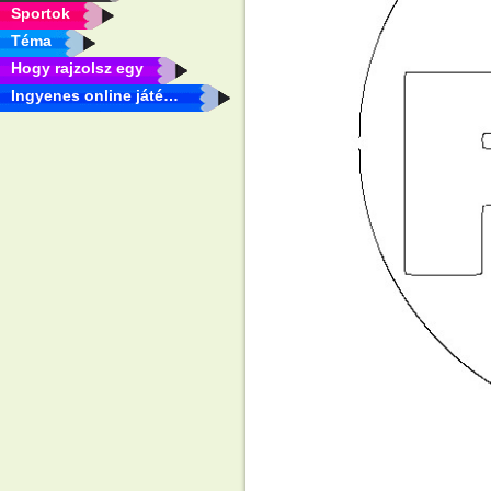
Sportok
Téma
Hogy rajzolsz egy
Ingyenes online játékok