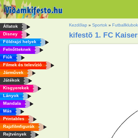
Kezdőlap
»
Sportok
»
Futballklubo
Állatok
kifestõ 1. FC Kaise
Disney
Földrajzi helyek
Felnőtteknek
Fiúk
Filmek és televízió
Járművek
Játékok
Kisgyerekek
Lányok
Mandala
Más
Printables
Rajzfilmfigurák
Rejtvények