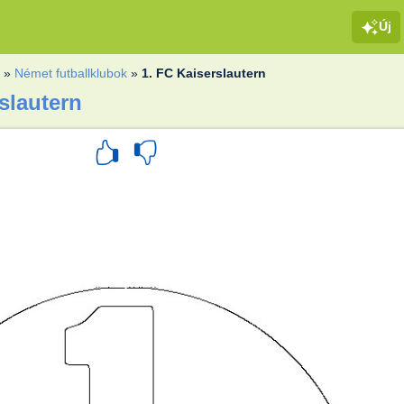
Új
k
»
Német futballklubok
»
1. FC Kaiserslautern
rslautern