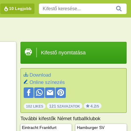
10 Legjobb
Kifestő nyomtatása
Download
Online színezés
121
4.2
102 LIKES
SZAVAZATOK
/5
További kifestők Német futballklubok
Eintracht Frankfurt
Hamburger SV