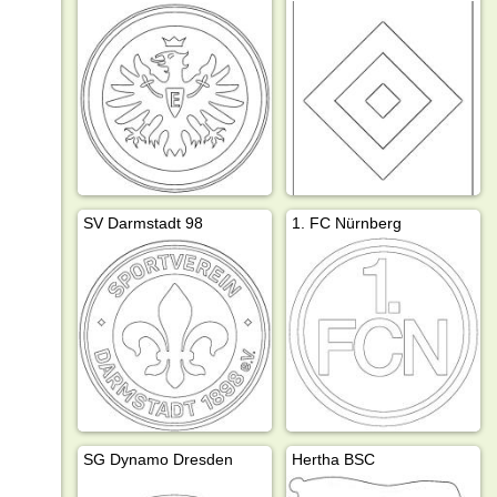
SV Darmstadt 98
1. FC Nürnberg
SG Dynamo Dresden
Hertha BSC