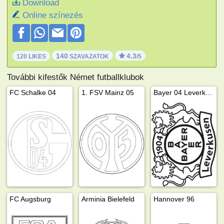
Download
Online színezés
140
4.3
120 LIKES
SZAVAZATOK
/5
További kifestők Német futballklubok
FC Schalke 04
1. FSV Mainz 05
Bayer 04 Leverkusen
FC Augsburg
Arminia Bielefeld
Hannover 96