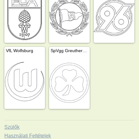
VfL Wolfsburg
SpVgg Greuther Fürth
Szülők
Használati Feltételek