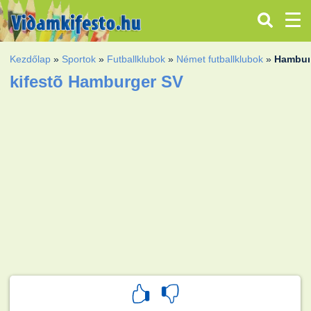
Kezdőlap
»
Sportok
»
Futballklubok
»
Német futballklubok
»
Hambur
kifestõ Hamburger SV