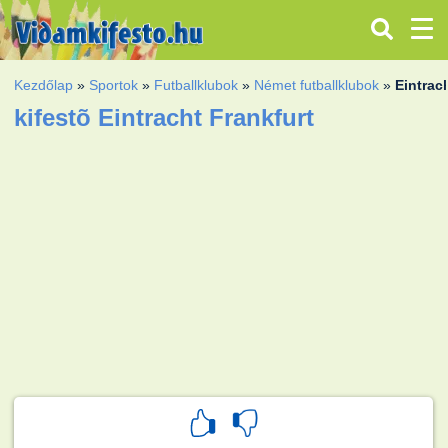
Kezdőlap
»
Sportok
»
Futballklubok
»
Német futballklubok
»
Eintrac
kifestõ Eintracht Frankfurt