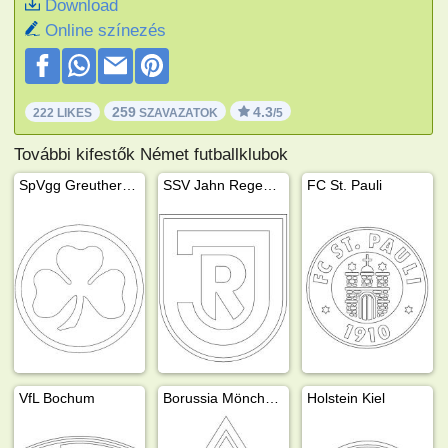
Download
Online színezés
259
4.3
222 LIKES
SZAVAZATOK
/5
További kifestők Német futballklubok
SpVgg Greuther Fürth
SSV Jahn Regensburg
FC St. Pauli
VfL Bochum
Borussia Mönchengladbach
Holstein Kiel