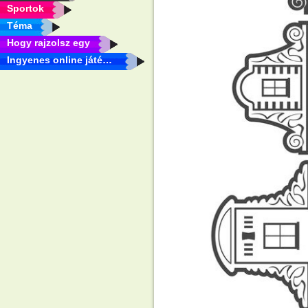
Sportok
Téma
Hogy rajzolsz egy
Ingyenes online játékok