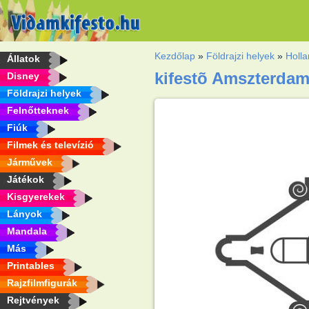
Kezdőlap
»
Földrajzi helyek
»
Holla
Állatok
kifestõ Amszterdam
Disney
Földrajzi helyek
Felnőtteknek
Fiúk
Filmek és televízió
Járművek
Játékok
Kisgyerekek
Lányok
Mandala
Más
Printables
Rajzfilmfigurák
Rejtvények