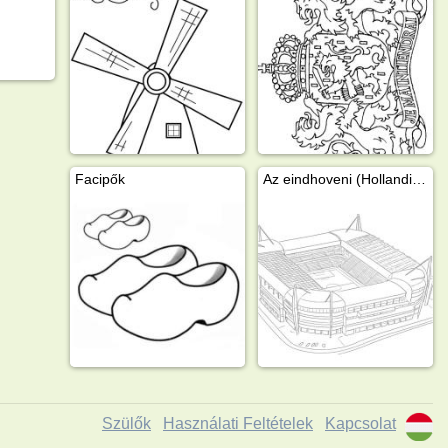
Facipők
Az eindhoveni (Hollandia) Philips stadion
Szülők
Használati Feltételek
Kapcsolat