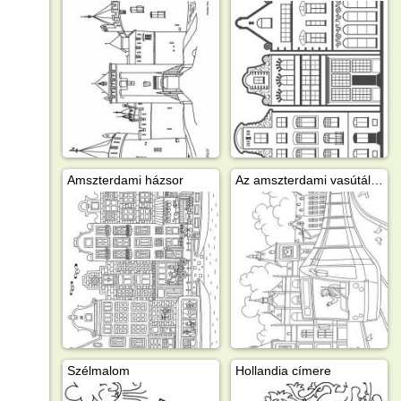
Amszterdami házsor
Az amszterdami vasútállomás villamossal
Szélmalom
Hollandia címere