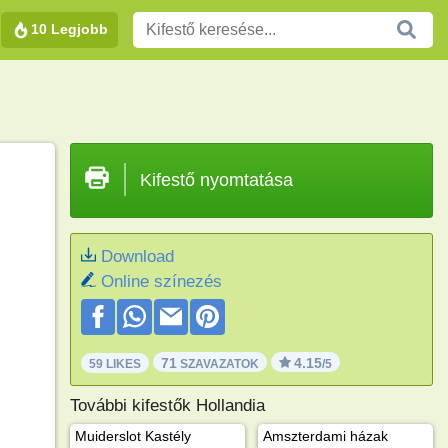
10 Legjobb
Kifestő nyomtatása
Download
Online színezés
71
4.15
59 LIKES
SZAVAZATOK
/5
További kifestők Hollandia
Muiderslot Kastély
Amszterdami házak