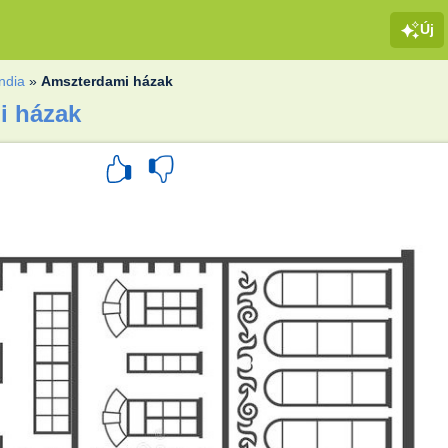
Új
ndia
»
Amszterdami házak
i házak