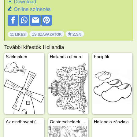
Download
Online színezés
19
2.9
11 LIKES
SZAVAZATOK
/5
További kifestők Hollandia
Szélmalom
Hollandia címere
Facipők
Az eindhoveni (Hollandia) Philips stadion
Oosterscheldekering
Hollandia zászlaja