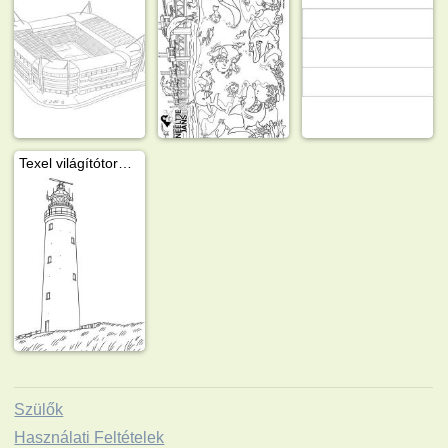
Texel világítótorony
Szülők
Használati Feltételek