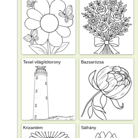
Texel világítótorony
Bazsarózsa
Krizantém
Sáfrány