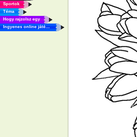
Sportok
Téma
Hogy rajzolsz egy
Ingyenes online játékok