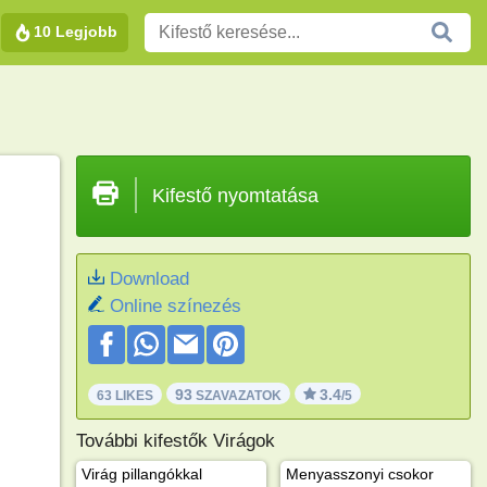
10 Legjobb
Kifestő nyomtatása
Download
Online színezés
93
3.4
63 LIKES
SZAVAZATOK
/5
További kifestők Virágok
Virág pillangókkal
Menyasszonyi csokor