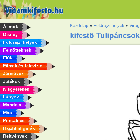
Kezdőlap
»
Földrajzi helyek
»
Virá
Állatok
kifestõ Tulipáncso
Disney
Földrajzi helyek
Felnőtteknek
Fiúk
Filmek és televízió
Járművek
Játékok
Kisgyerekek
Lányok
Mandala
Más
Printables
Rajzfilmfigurák
Rejtvények