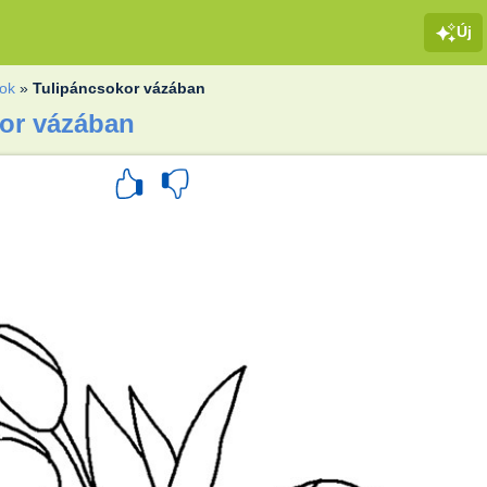
Új
gok
»
Tulipáncsokor vázában
kor vázában