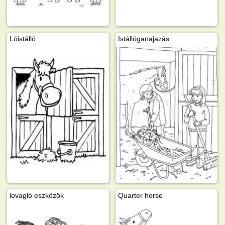
Lóistálló
Istállóganajazás
lovagló eszközök
Quarter horse