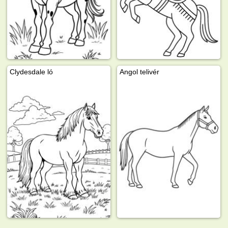
Clydesdale ló
Angol telivér