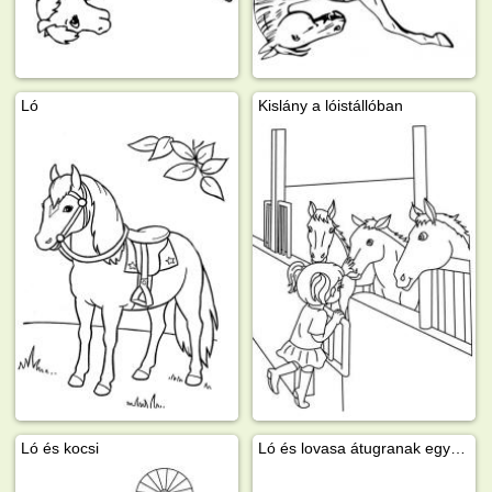
Ló
Kislány a lóistállóban
Ló és kocsi
Ló és lovasa átugranak egy kerítést