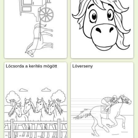
Lócsorda a kerítés mögött
Lóverseny