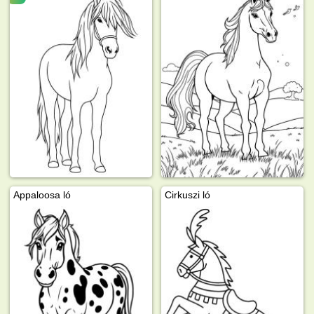
Appaloosa ló
Cirkuszi ló