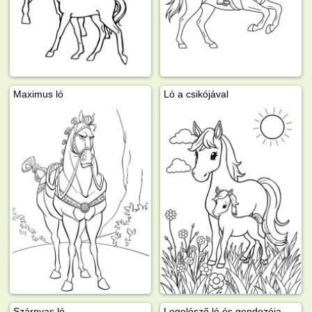
Maximus ló
Ló a csikójával
Szárnyas ló
Legelésző ló és gondozója