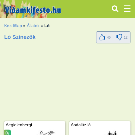
Kezdőlap
»
Állatok
»
Ló
Ló Színezők
46
12
Aegidienbergi
Andalúz ló
Új