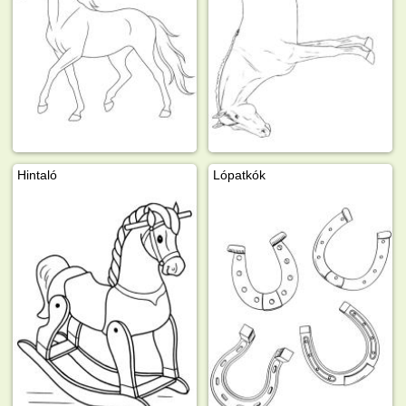
Hintaló
Lópatkók