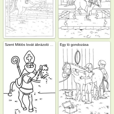
Szent Miklós lovát ábrázoló rajz
Egy ló gondozása