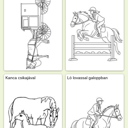
Kanca csikajával
Ló lovassal galoppban