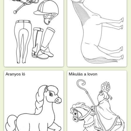
Aranyos ló
Mikulás a lovon