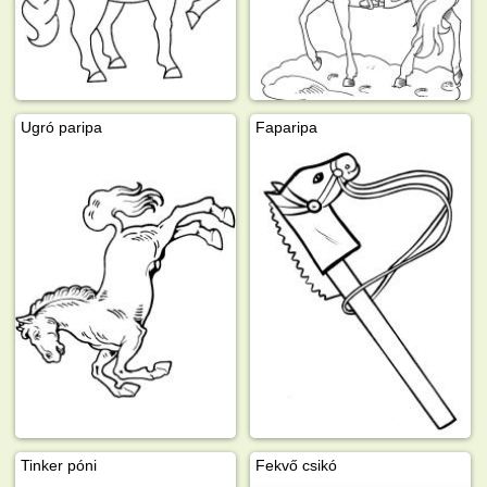
Ugró paripa
Faparipa
Tinker póni
Fekvő csikó