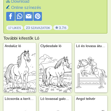
Download
Online színezés
23
3.7
17 LIKES
SZAVAZATOK
/5
További kifestők Ló
Andalúz ló
Clydesdale ló
Ló és lovasa átugranak egy kerítést
Lócsorda a kerítés mögött
Ló lovassal galoppban
Angol telivér