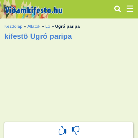
Kezdőlap
»
Állatok
»
Ló
»
Ugró paripa
kifestõ Ugró paripa