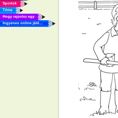
Sportok
Téma
Hogy rajzolsz egy
Ingyenes online játékok