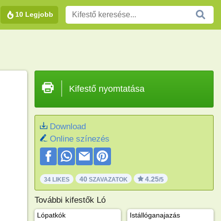
10 Legjobb
Kifestő nyomtatása
Download
Online színezés
40
4.25
34 LIKES
SZAVAZATOK
/5
További kifestők Ló
Lópatkók
Istállóganajazás