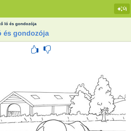
Új
ző ló és gondozója
ló és gondozója