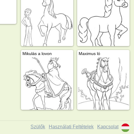
Mikulás a lovon
Maximus ló
Szülők
Használati Feltételek
Kapcsolat