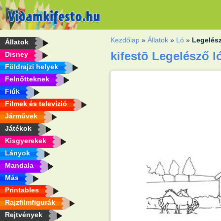
Kezdőlap
»
Állatok
»
Ló
»
Legelés
Állatok
kifestõ Legelésző 
Disney
Földrajzi helyek
Felnőtteknek
Fiúk
Filmek és televízió
Járművek
Játékok
Kisgyerekek
Lányok
Mandala
Más
Printables
Rajzfilmfigurák
Rejtvények