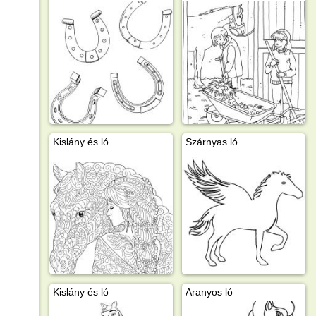
Kislány és ló
Szárnyas ló
Kislány és ló
Aranyos ló