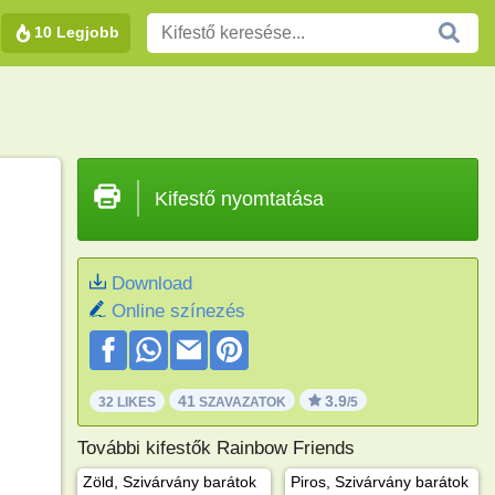
10 Legjobb
Kifestő nyomtatása
Download
Online színezés
41
3.9
32 LIKES
SZAVAZATOK
/5
További kifestők Rainbow Friends
Zöld, Szivárvány barátok
Piros, Szivárvány barátok