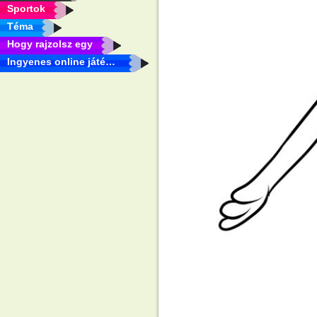
Sportok
Téma
Hogy rajzolsz egy
Ingyenes online játékok