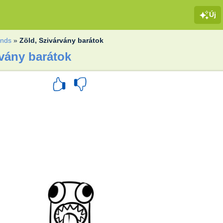
Új
ends
»
Zöld, Szivárvány barátok
rvány barátok