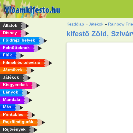
Kezdőlap
»
Játékok
»
Rainbow Fri
Állatok
kifestõ Zöld, Szivá
Disney
Földrajzi helyek
Felnőtteknek
Fiúk
Filmek és televízió
Járművek
Játékok
Kisgyerekek
Lányok
Mandala
Más
Printables
Rajzfilmfigurák
Rejtvények